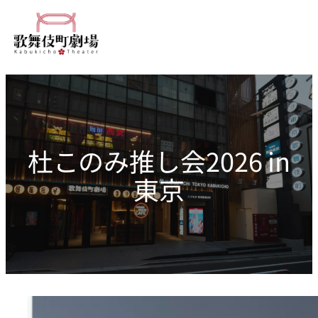
内
容
を
ス
キ
ッ
プ
杜このみ推し会2026 in
東京