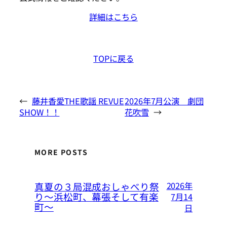
詳細はこちら
TOPに戻る
←
藤井香愛THE歌謡 REVUE
2026年7月公演 劇団
SHOW！！
花吹雪
→
MORE POSTS
2026年
真夏の３局混成おしゃべり祭
り～浜松町、幕張そして有楽
7月14
町～
日