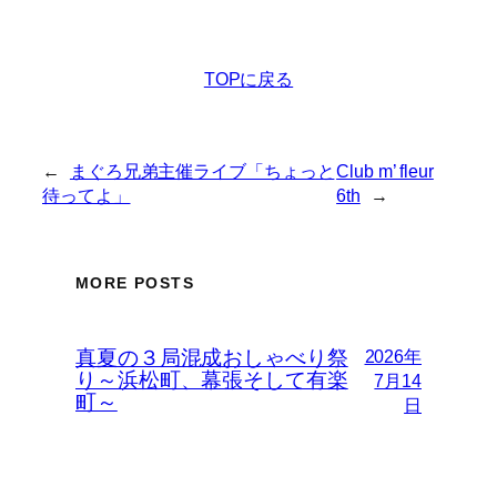
TOPに戻る
←
まぐろ兄弟主催ライブ「ちょっと
Club m’ fleur
待ってよ」
6th
→
MORE POSTS
真夏の３局混成おしゃべり祭
2026年
り～浜松町、幕張そして有楽
7月14
町～
日