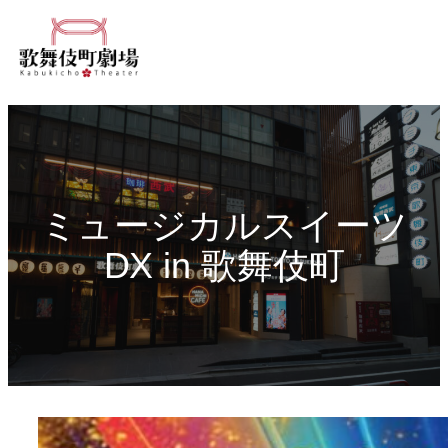
内
容
を
ス
キ
ッ
プ
ミュージカルスイーツ
DX in 歌舞伎町