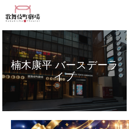
内
容
を
ス
キ
ッ
プ
楠木康平 バースデーラ
イブ